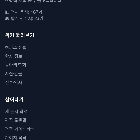
협력적 지식 공유 플랫폼입니다.
📊 전체 문서: 487개
👥 활성 편집자: 23명
위키 둘러보기
캠퍼스 생활
학사 정보
동아리·학회
시설·건물
전통·역사
참여하기
새 문서 작성
편집 도움말
편집 가이드라인
기여자 목록