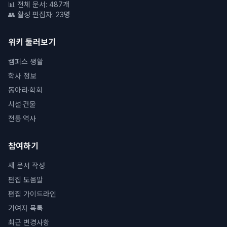
📊 전체 문서: 487개
👥 활성 편집자: 23명
위키 둘러보기
캠퍼스 생활
학사 정보
동아리·학회
시설·건물
전통·역사
참여하기
새 문서 작성
편집 도움말
편집 가이드라인
기여자 목록
최근 변경사항