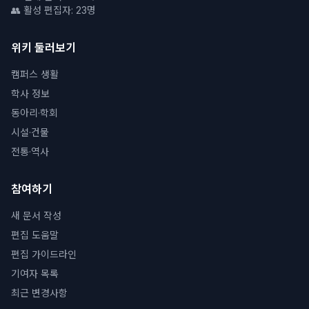
👥 활성 편집자: 23명
위키 둘러보기
캠퍼스 생활
학사 정보
동아리·학회
시설·건물
전통·역사
참여하기
새 문서 작성
편집 도움말
편집 가이드라인
기여자 목록
최근 변경사항