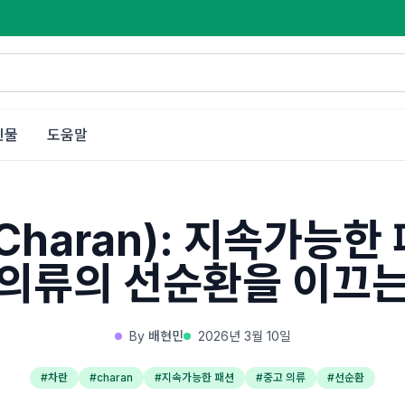
인물
도움말
Charan): 지속가능한
 의류의 선순환을 이끄는
By
배현민
2026년 3월 10일
#
차란
#
charan
#
지속가능한 패션
#
중고 의류
#
선순환