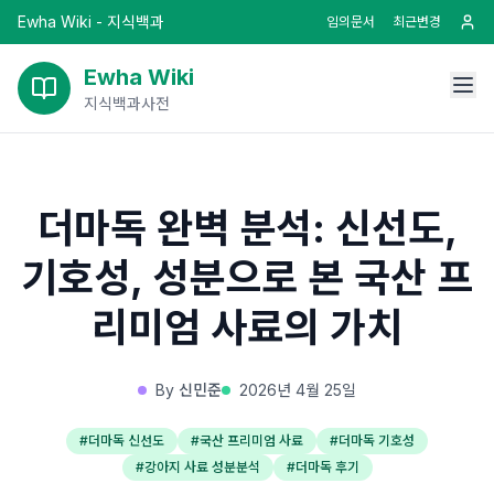
Ewha Wiki - 지식백과
임의문서
최근변경
Ewha Wiki
지식백과사전
더마독 완벽 분석: 신선도,
기호성, 성분으로 본 국산 프
리미엄 사료의 가치
By
신민준
2026년 4월 25일
#
더마독 신선도
#
국산 프리미엄 사료
#
더마독 기호성
#
강아지 사료 성분분석
#
더마독 후기