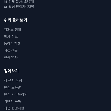
📊 전체 문서: 487개
👥 활성 편집자: 23명
위키 둘러보기
캠퍼스 생활
학사 정보
동아리·학회
시설·건물
전통·역사
참여하기
새 문서 작성
편집 도움말
편집 가이드라인
기여자 목록
최근 변경사항