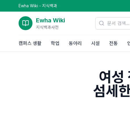
Ewha Wiki - 지식백과
Ewha Wiki
지식백과사전
캠퍼스 생활
학업
동아리
시설
전통
여성
섬세한