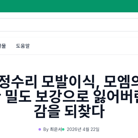
인물
도움말
 정수리 모발이식, 모엠
 밀도 보강으로 잃어버
감을 되찾다
By
최은서
2026년 4월 22일