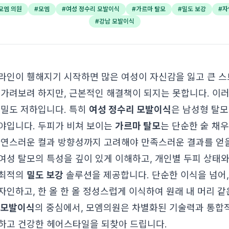
모엠 의원
#
모엠
#
여성 정수리 모발이식
#
가르마 탈모
#
밀도 보강
#
자
#
강남 모발이식
라인이 휑해지기 시작하면 많은 여성이 자신감을 잃고 큰 
 가려보려 하지만, 근본적인 해결책이 되지는 못합니다. 이
 밀도 저하입니다. 특히
여성 정수리 모발이식
은 남성형 탈모
야입니다. 두피가 비쳐 보이는
가르마 탈모
는 단순한 숱 채우
자연스러운 컬과 방향성까지 고려해야 만족스러운 결과를 얻을
여성 탈모의 특성을 깊이 있게 이해하고, 개인별 두피 상태와
 최적의
밀도 보강
솔루션을 제공합니다. 단순한 이식을 넘어
자인하고, 한 올 한 올 정성스럽게 이식하여 원래 내 머리 
 모발이식
의 중심에서, 모엠의원은 차별화된 기술력과 통합
하고 건강한 헤어스타일을 되찾아 드립니다.