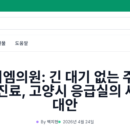
인물
도움말
엠의원: 긴 대기 없는 
진료, 고양시 응급실의
대안
By
백지현
2026년 4월 24일