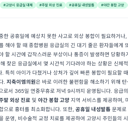
#
고양시 응급실 대체
#
주말 외상 진료
#
공휴일 내성발톱
#
야간 봉합 고양
중한 공휴일에 예상치 못한 사고로 외상 봉합이 필요하거나,
를 해야 할 때 종합병원 응급실의 긴 대기 줄은 환자들에게 
야 할 시간에 갑작스러운 부상이나 통증이 발생하면 당황하기
위해 찾은 응급실에서 몇 시간씩 기다려야 하는 상황은 신체적
. 특히 아이가 다쳤거나 상처가 깊어 빠른 봉합이 필요할 때
다.
지축이엠의원
은 바로 이러한 불편함을 해소하기 위해 탄
로서 365일 연중무휴로 저녁 9시까지 운영됩니다. 응급
주말 외상 진료
및
야간 봉합 고양
지역 서비스를 제공하며, 
합으로 흉터를 최소화합니다. 또한,
공휴일 내성발톱
문제로
을 운영, 비수술적 교정 치료를 제공하여 고양시 주민들의 