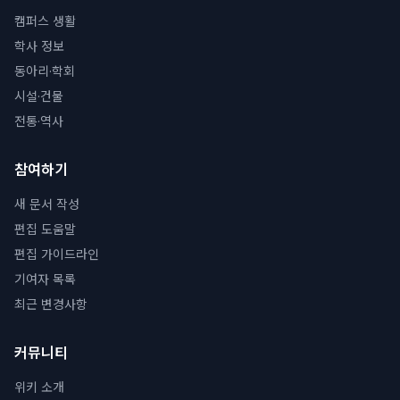
캠퍼스 생활
학사 정보
동아리·학회
시설·건물
전통·역사
참여하기
새 문서 작성
편집 도움말
편집 가이드라인
기여자 목록
최근 변경사항
커뮤니티
위키 소개