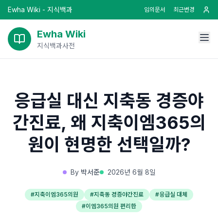
Ewha Wiki - 지식백과
임의문서
최근변경
Ewha Wiki
지식백과사전
응급실 대신 지축동 경증야
간진료, 왜 지축이엠365의
원이 현명한 선택일까?
By
박서준
2026년 6월 8일
#
지축이엠365의원
#
지축동 경증야간진료
#
응급실 대체
#
이엠365의원 편리한