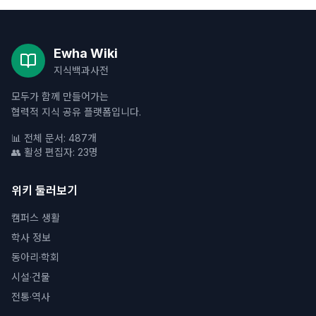
Ewha Wiki
지식백과사전
모두가 함께 만들어가는
협력적 지식 공유 플랫폼입니다.
📊 전체 문서: 487개
👥 활성 편집자: 23명
위키 둘러보기
캠퍼스 생활
학사 정보
동아리·학회
시설·건물
전통·역사