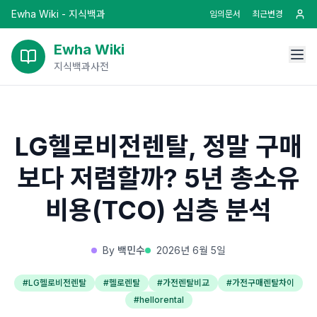
Ewha Wiki - 지식백과
임의문서
최근변경
Ewha Wiki
지식백과사전
LG헬로비전렌탈, 정말 구매
보다 저렴할까? 5년 총소유
비용(TCO) 심층 분석
By
백민수
2026년 6월 5일
#
LG헬로비전렌탈
#
헬로렌탈
#
가전렌탈비교
#
가전구매렌탈차이
#
hellorental