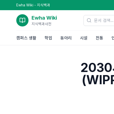
Ewha Wiki - 지식백과
Ewha Wiki
지식백과사전
캠퍼스 생활
학업
동아리
시설
전통
203
(WI