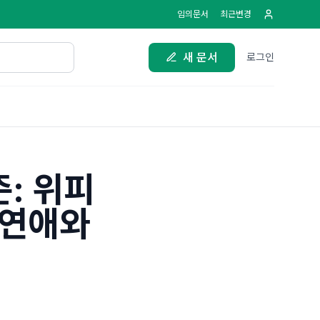
임의문서
최근변경
새 문서
로그인
: 위피
한연애와