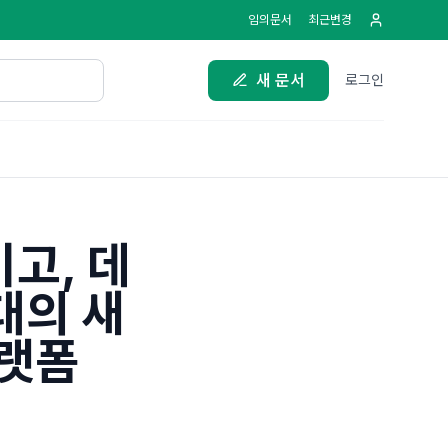
임의문서
최근변경
새 문서
로그인
기고, 데
대의 새
플랫폼