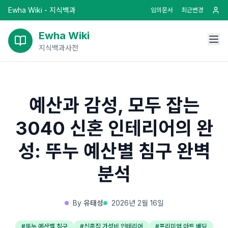
Ewha Wiki - 지식백과
임의문서
최근변경
Ewha Wiki
지식백과사전
예산과 감성, 모두 잡는
3040 신혼 인테리어의 완
성: 뚜누 예산별 침구 완벽
분석
By
유태성
2026년 2월 16일
#
뚜누 예산별 침구
#
신혼집 가성비 인테리어
#
프리미엄 아트 베딩