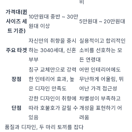
비
가격대(퀸
10만원대 중반 ~ 30만
사이즈 세
5만원대 ~ 20만원대
원대 이상
트 기준)
자신만의 취향을 중시
실용적이고 합리적인
주요 타겟
하는 3040세대, 신혼
소비를 선호하는 모
부부
든 연령대
침구 교체만으로 강력
어떤 인테리어에도
장점
한 인테리어 효과, 높
무난하게 어울림, 뛰
은 디자인 만족도
어난 가격 접근성
강한 디자인이 취향에
차별성이 부족하고
단점
따라 호불호가 갈릴 수
개성을 표현하기 어
있음
려움
품질과 디자인, 두 마리 토끼를 잡다