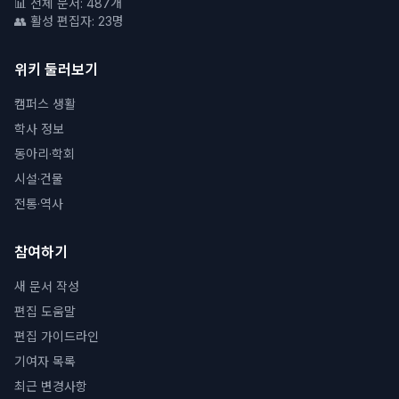
📊 전체 문서: 487개
👥 활성 편집자: 23명
위키 둘러보기
캠퍼스 생활
학사 정보
동아리·학회
시설·건물
전통·역사
참여하기
새 문서 작성
편집 도움말
편집 가이드라인
기여자 목록
최근 변경사항