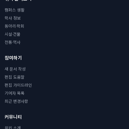
캠퍼스 생활
학사 정보
동아리·학회
시설·건물
전통·역사
참여하기
새 문서 작성
편집 도움말
편집 가이드라인
기여자 목록
최근 변경사항
커뮤니티
위키 소개