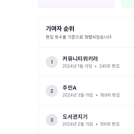
기여자 순위
편집 횟수를 기준으로 정렬되었습니다
커뮤니티위키러
1
2024년 1월
가입
•
245
회 편집
주민A
2
2024년 3월
가입
•
189
회 편집
도서관지기
3
2024년 2월
가입
•
156
회 편집