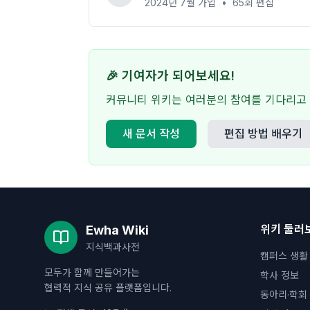
2024년 7월
가입
•
65
회 편집
🎉 기여자가 되어보세요!
커뮤니티 위키는 여러분의 참여를 기다리고 
새 문서 작성
편집 방법 배우기
위키 둘러
Ewha Wiki
지식백과사전
캠퍼스 생활
모두가 함께 만들어가는
학사 정보
협력적 지식 공유 플랫폼입니다.
동아리·학회