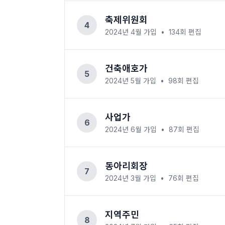
축제위원회
4
2024년 4월
가입
•
134
회 편집
건축애호가
5
2024년 5월
가입
•
98
회 편집
사업가
6
2024년 6월
가입
•
87
회 편집
동아리회장
7
2024년 3월
가입
•
76
회 편집
지역주민
8