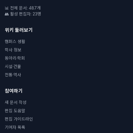
📊 전체 문서: 487개
👥 활성 편집자: 23명
위키 둘러보기
캠퍼스 생활
학사 정보
동아리·학회
시설·건물
전통·역사
참여하기
새 문서 작성
편집 도움말
편집 가이드라인
기여자 목록