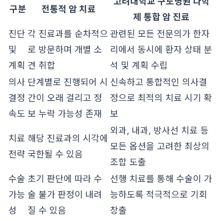
고려대학교 구로병원 다학
구분
전통적 암 치료
제 통합 암 진료
진단
각 진료과를 순차적으
관련된 모든 전문의가 한자
및
로 방문하며 개별 소
리에서 동시에 환자 상태 분
계획
견 취합
석 및 계획 수립
의사
단계별로 진행되어 시
신속하고 통합적인 의사결
결정
간이 오래 걸리고 정
정으로 최적의 치료 시기 확
속도
보 누락 가능성 존재
보
외과, 내과, 방사선 치료 등
치료
해당 진료과의 시각에
모든 옵션을 고려한 최상의
전략
국한될 수 있음
조합 도출
수술
초기 판단에 따라 수
선행 치료를 통해 수술이 가
가능
술 불가 판정이 내려
능하도록 적극적으로 기회
성
질 수 있음
창출