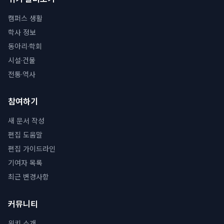
캠퍼스 생활
학사 정보
동아리·학회
시설·건물
전통·역사
참여하기
새 문서 작성
편집 도움말
편집 가이드라인
기여자 목록
최근 변경사항
커뮤니티
위키 소개