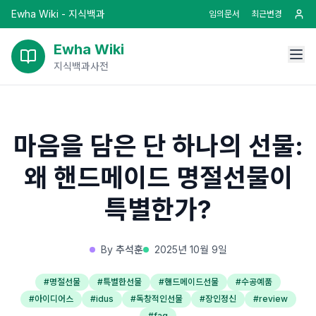
Ewha Wiki - 지식백과
임의문서
최근변경
Ewha Wiki
지식백과사전
마음을 담은 단 하나의 선물:
왜 핸드메이드 명절선물이
특별한가?
By
추석훈
2025년 10월 9일
#
명절선물
#
특별한선물
#
핸드메이드선물
#
수공예품
#
아이디어스
#
idus
#
독창적인선물
#
장인정신
#
review
#
faq