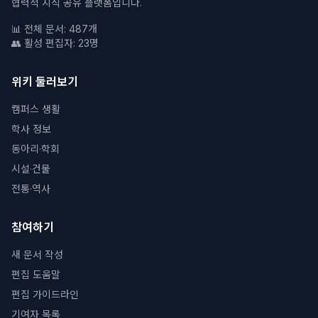
협력적 지식 공유 플랫폼입니다.
📊 전체 문서: 487개
👥 활성 편집자: 23명
위키 둘러보기
캠퍼스 생활
학사 정보
동아리·학회
시설·건물
전통·역사
참여하기
새 문서 작성
편집 도움말
편집 가이드라인
기여자 목록