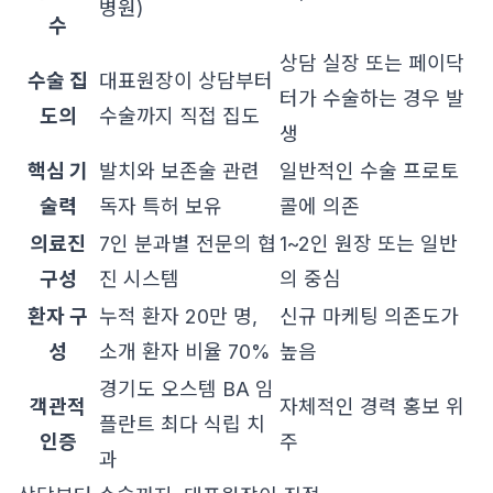
병원)
수
상담 실장 또는 페이닥
수술 집
대표원장이 상담부터
터가 수술하는 경우 발
도의
수술까지 직접 집도
생
핵심 기
발치와 보존술 관련
일반적인 수술 프로토
술력
독자 특허 보유
콜에 의존
의료진
7인 분과별 전문의 협
1~2인 원장 또는 일반
구성
진 시스템
의 중심
환자 구
누적 환자 20만 명,
신규 마케팅 의존도가
성
소개 환자 비율 70%
높음
경기도 오스템 BA 임
객관적
자체적인 경력 홍보 위
플란트 최다 식립 치
인증
주
과