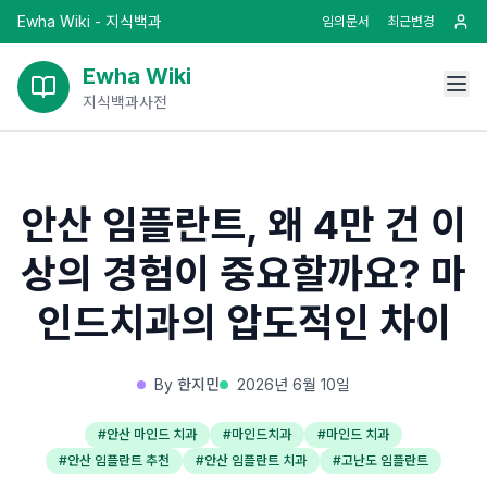
Ewha Wiki - 지식백과
임의문서
최근변경
Ewha Wiki
지식백과사전
안산 임플란트, 왜 4만 건 이
상의 경험이 중요할까요? 마
인드치과의 압도적인 차이
By
한지민
2026년 6월 10일
#
안산 마인드 치과
#
마인드치과
#
마인드 치과
#
안산 임플란트 추천
#
안산 임플란트 치과
#
고난도 임플란트