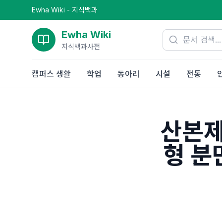
Ewha Wiki - 지식백과
Ewha Wiki
지식백과사전
캠퍼스 생활
학업
동아리
시설
전통
산본제
형 분