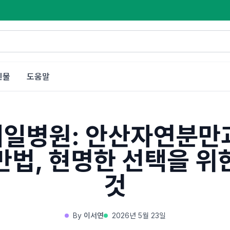
인물
도움말
일병원: 안산자연분만
만법, 현명한 선택을 위
것
By
이서연
2026년 5월 23일