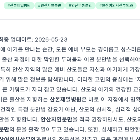
#
산본제일병원
#
안산자연분만
#
안산무통분만
#
안산여의사산부인과
최종 업데이트: 2026-05-23
끝에 아기를 만나는 순간, 모든 예비 부모는 경이롭고 성스러
에 출산 과정에 대한 막연한 두려움과 어떤 분만법을 선택해야
 특히 안산 지역의 많은 예비 산모들은 자신과 아기에게 가장
기 위해 많은 정보를 탐색합니다. 이러한 고민의 중심에는 '
지 큰 키워드가 자리 잡고 있습니다. 산모와 아기의 건강한 
러운 출산을 지향하는
산본제일병원
은 바로 이 지점에서 명
조건적인 특정 분만법 강요가 아닌, 산모의 신체적, 심리적 
만을 지향합니다.
안산자연분만
을 적극 권장하면서도, 산모
분만
의 문을 활짝 열어두고 있습니다. 또한, 섬세하고 편안
산여의사산부인과
로서의 전문성을 갖추고, 모든 과정에서 