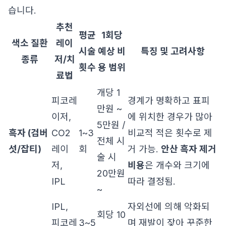
습니다.
추천
평균
1회당
색소 질환
레이
시술
예상 비
특징 및 고려사항
종류
저/치
횟수
용 범위
료법
개당 1
피코레
경계가 명확하고 표피
만원 ~
이저,
에 위치한 경우가 많아
5만원 /
흑자 (검버
CO2
1~3
비교적 적은 횟수로 제
전체 시
섯/잡티)
레이
회
거 가능.
안산 흑자 제거
술 시
저,
비용
은 개수와 크기에
20만원
IPL
따라 결정됨.
~
IPL,
자외선에 의해 악화되
회당 10
피코레
3~5
며 재발이 잦아 꾸준한