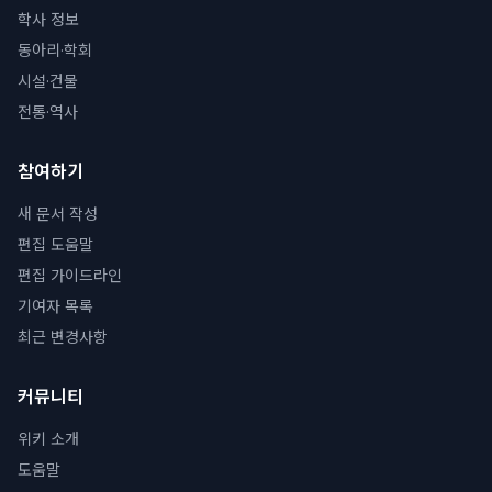
학사 정보
동아리·학회
시설·건물
전통·역사
참여하기
새 문서 작성
편집 도움말
편집 가이드라인
기여자 목록
최근 변경사항
커뮤니티
위키 소개
도움말