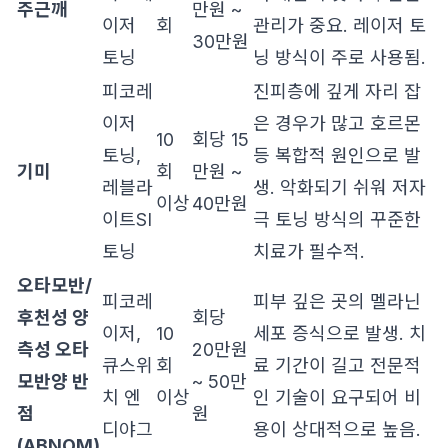
주근깨
만원 ~
이저
회
관리가 중요. 레이저 토
30만원
토닝
닝 방식이 주로 사용됨.
피코레
진피층에 깊게 자리 잡
이저
은 경우가 많고 호르몬
10
회당 15
토닝,
등 복합적 원인으로 발
기미
회
만원 ~
레블라
생. 악화되기 쉬워 저자
이상
40만원
이트SI
극 토닝 방식의 꾸준한
토닝
치료가 필수적.
오타모반/
피코레
피부 깊은 곳의 멜라닌
후천성 양
회당
이저,
10
세포 증식으로 발생. 치
측성 오타
20만원
큐스위
회
료 기간이 길고 전문적
모반양 반
~ 50만
치 엔
이상
인 기술이 요구되어 비
점
원
디야그
용이 상대적으로 높음.
(ABNOM)