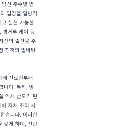
 임신 주수별 변
진의 입장을 일방적
이고 실현 가능한
, 캥거루 케어 등
자신의 출산을 주
장
정책의 밑바탕
외래 진료실부터
니다. 특히, 앞
실 역시 산모가 편
내에 자체 조리 시
 돕습니다. 이러한
 갖게 하며, 전반