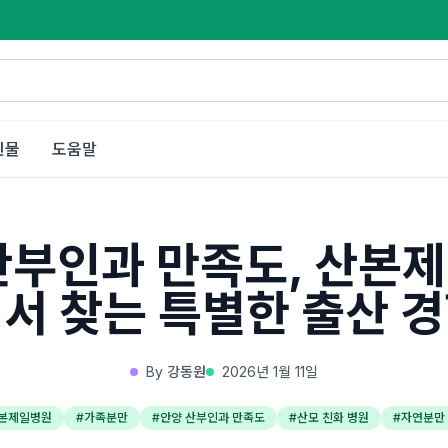
인물
도움말
산부인과 만족도, 산본
서 찾는 특별한 출산 
By
강동원
2026년 1월 11일
본제일병원
#
가족분만
#
안양 산부인과 만족도
#
산모 친화 병원
#
자연분만