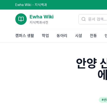
Ewha Wiki - 지식백과
Ewha Wiki
지식백과사전
캠퍼스 생활
학업
동아리
시설
전통
안양 
에
#
산