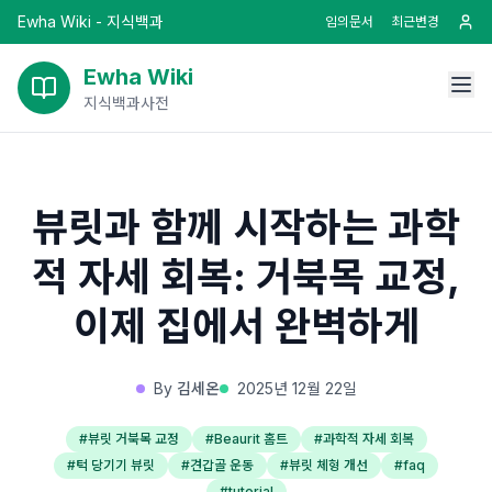
Ewha Wiki - 지식백과
임의문서
최근변경
Ewha Wiki
지식백과사전
뷰릿과 함께 시작하는 과학
적 자세 회복: 거북목 교정,
이제 집에서 완벽하게
By
김세온
2025년 12월 22일
#
뷰릿 거북목 교정
#
Beaurit 홈트
#
과학적 자세 회복
#
턱 당기기 뷰릿
#
견갑골 운동
#
뷰릿 체형 개선
#
faq
#
tutorial