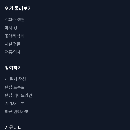
위키 둘러보기
캠퍼스 생활
학사 정보
동아리·학회
시설·건물
전통·역사
참여하기
새 문서 작성
편집 도움말
편집 가이드라인
기여자 목록
최근 변경사항
커뮤니티