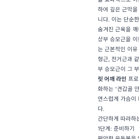
하여 깊은 근막을
니다. 이는 단순
숨겨진 근육을 깨
상부 승모근을 이
는 근본적인 이유
형근, 전거근과 
부 승모근이 그 
릿 어깨 라인
프로
화하는 '견갑골 
연스럽게 가슴이 
다.
간단하게 따라하는
1단계: 준비하기
편안한 운동복을 