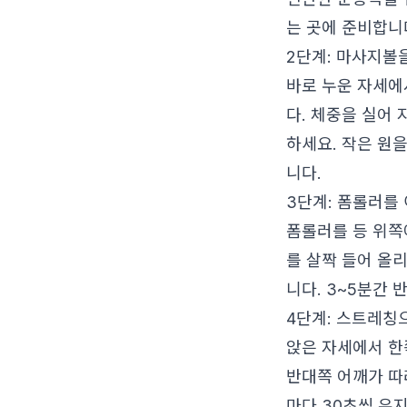
는 곳에 준비합니
2단계: 마사지볼
바로 누운 자세에
다. 체중을 실어
하세요. 작은 원
니다.
3단계: 폼롤러를
폼롤러를 등 위쪽
를 살짝 들어 올
니다. 3~5분간
4단계: 스트레칭
앉은 자세에서 한
반대쪽 어깨가 따
마다 30초씩 유