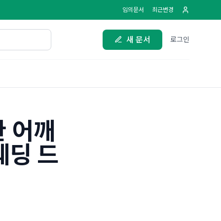
임의문서
최근변경
새 문서
로그인
한 어깨
웨딩 드