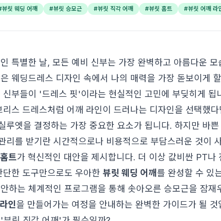
#
뷰릿 웨딩 어깨
#
뷰릿 승모근
#
뷰릿 직각 어깨
#
뷰릿 홈트
#
뷰릿 어깨 라
뿐인 특별한 날, 모든 예비 신부는 가장 완벽하고 아름다운 
많은 웨딩드레스 디자인 속에서 나의 매력을 가장 돋보이게 
은 신부들이 '드레스 핏'이라는 현실적인 고민에 부딪히게 됩
리브리스 드레스처럼 어깨 라인이 드러나는 디자인을 선택했다
실루엣을 결정하는 가장 중요한 요소가 됩니다. 하지만 바쁜
관리를 받기란 시간적으로나 비용적으로 부담스러운 것이 사
 홈트
가 혁신적인 대안을 제시합니다. 더 이상 값비싼 PT나
 간단한 도구만으로도 우아한
뷰릿 웨딩 어깨
를 완성할 수 있
제안하는 체계적인 프로그램을 통해 솟아오른 승모근을 잠재우
 라인
을 만들어가는 여정을 안내하는 완벽한 가이드가 될 것
'뷰릿 직각 어깨'가 필수일까?