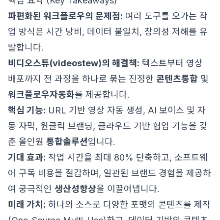
핵심 요약 (Key Takeaways)
파편화된 워크플로우의 문제점:
여러 도구를 오가는 작
업 방식은 시간 낭비, 데이터 불일치, 창의성 저해를 유
발합니다.
비디오스튜(videostew)의 해결책:
텍스트부터 영상
배포까지 전 과정을 하나로 묶는 진정한
콘텐츠통합
및
워크플로우자동화
를 제공합니다.
핵심 기능:
URL 기반 영상 자동 생성, AI 보이스 및 자
동 자막, 원클릭 브랜딩, 클라우드 기반 협업 기능을 갖
춘 올인원
통합솔루션
입니다.
기대 효과:
작업 시간을 최대 80% 단축하고, 소프트웨
어 구독 비용을 절감하며, 일관된 브랜드 경험을 제공하
여 궁극적인
생산성향상
을 이끌어냅니다.
미래 가치:
하나의 소스로 다양한 포맷의 콘텐츠를 제작