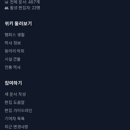
📊 전체 문서: 487개
👥 활성 편집자: 23명
위키 둘러보기
캠퍼스 생활
학사 정보
동아리·학회
시설·건물
전통·역사
참여하기
새 문서 작성
편집 도움말
편집 가이드라인
기여자 목록
최근 변경사항