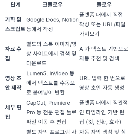
단계
크플로우
플로우
플랫폼 내에서 직접
기획 및
Google Docs, Notion
작성 또는 URL/파일
스크립트
등에서 작성
가져오기
별도의 스톡 이미지/영
자료 수
AI가 텍스트 기반으로
상 사이트에서 검색 및
집
자동 추천 및 검색
다운로드
Lumen5, InVideo 등
영상 초
URL 입력 한 번으로
에서 텍스트를 수동으
안 제작
영상 초안 자동 생성
로 붙여넣어 변환
CapCut, Premiere
플랫폼 내에서 직관적
세부 편
Pro 등 전문 편집 툴로
인 타임라인 기반 편
집
파일 이동 후 편집
집 (컷, 전환, 효과)
별도 자막 프로그램 사
자동 자막 생성 및 싱