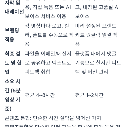
자막 및
용, 직접 녹음 또는 AI
크, 내장된 고품질 AI
내레이션
보이스 서비스 이용
보이스
각 영상마다 로고, 컬
미리 설정된 브랜드
브랜딩
러, 폰트를 수동으로 적
키트 원클릭 일괄 적
적용
용
용
최종 검
파일을 이메일/메신저
플랫폼 내에서 댓글
토 및 협
로 공유하고 텍스트로
기능으로 실시간 피드
업
피드백 취합
백 및 버전 관리
소요 시
간 (5분
평균 4~8시간
평균 1~2시간
영상 기
준)
콘텐츠 통합: 단순한 시간 절약을 넘어선 가치