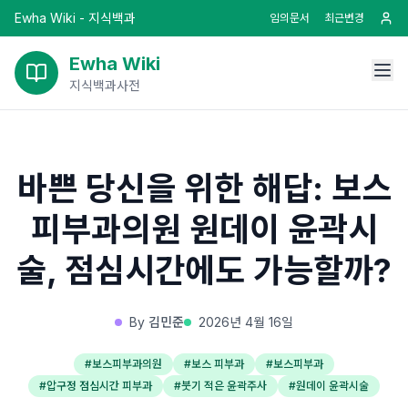
Ewha Wiki - 지식백과
임의문서
최근변경
Ewha Wiki
지식백과사전
바쁜 당신을 위한 해답: 보스
피부과의원 원데이 윤곽시
술, 점심시간에도 가능할까?
By
김민준
2026년 4월 16일
#
보스피부과의원
#
보스 피부과
#
보스피부과
#
압구정 점심시간 피부과
#
붓기 적은 윤곽주사
#
원데이 윤곽시술