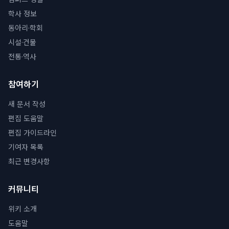
학사 정보
동아리·학회
시설·건물
전통·역사
참여하기
새 문서 작성
편집 도움말
편집 가이드라인
기여자 목록
최근 변경사항
커뮤니티
위키 소개
도움말