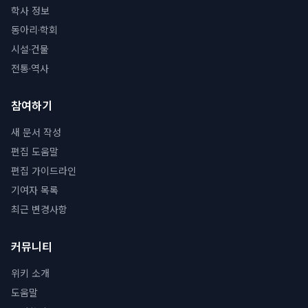
학사 정보
동아리·학회
시설·건물
전통·역사
참여하기
새 문서 작성
편집 도움말
편집 가이드라인
기여자 목록
최근 변경사항
커뮤니티
위키 소개
도움말