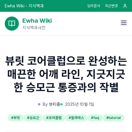
Ewha Wiki - 지식백과
임의문서
최근변경
Ewha Wiki
지식백과사전
뷰릿 코어클럽으로 완성하는
매끈한 어깨 라인, 지긋지긋
한 승모근 통증과의 작별
By
뷰티홍
2025년 10월 1일
#
뷰릿
#
승모근
#
코어클럽
#
필라테스
#
faq
#
tutorial