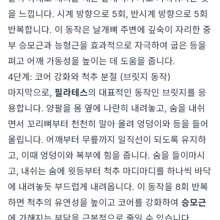
을 느낍니다. 시계 방향으로 5회, 반시계 방향으로 5회
반복합니다. 이 동작은 날개뼈 주변에 깊숙이 자리한 중
부 승모근과 능형근을 효과적으로 자극하여 굽은 등을
펴고 어깨 가동성을 높이는 데 도움을 줍니다.
4단계: 코어 강화와 척추 분절 (브릿지 동작)
마지막으로,
필라테스
의 대표적인 동작인 브릿지를 응
용합니다. 양팔을 몸 옆에 나란히 내려놓고, 숨을 내쉬
면서 꼬리뼈부터 천천히 말아 올려 엉덩이와 등을 들어
올립니다. 어깨부터 무릎까지 일직선이 되도록 유지하
고, 이때 엉덩이와 복부에 힘을 줍니다. 숨을 들이마시
고, 내쉬는 숨에 윗등부터 척추 마디마디를 하나씩 바닥
에 내려놓듯 부드럽게 내려옵니다. 이 동작을 8회 반복
하면 척추의 유연성을 높이고 코어를 강화하여
승모근
에 가해지는 부담을 근본적으로 줄일 수 있습니다.