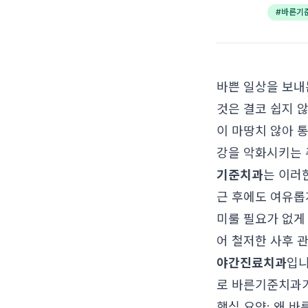
#
바른기
바쁜 일상을 보내
것은 결코 쉽지 
이 마땅치 않아 
강을 악화시키는 
기준치과
는 이러
근 후에도 여유롭
미룰 필요가 없게
어 철저한 사후 
야간진료치과
입니
로 바른기준치과가
핵심 요약: 왜 