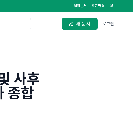
임의문서
최근변경
새 문서
로그인
및 사후
과 종합