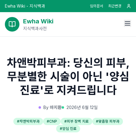
Ewha Wiki - 지식백과
임의문서
최근변경
Ewha Wiki
지식백과사전
차앤박피부과: 당신의 피부,
무분별한 시술이 아닌 '양심
진료'로 지켜드립니다
By
마지환
2026년 6월 12일
#
차앤박피부과
#
CNP
#
피부 장벽 치료
#
맞춤형 피부과
#
양심 진료