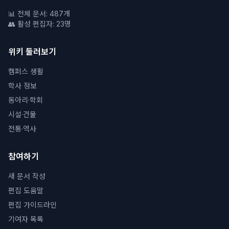
📊 전체 문서: 487개
👥 활성 편집자: 23명
위키 둘러보기
캠퍼스 생활
학사 정보
동아리·학회
시설·건물
전통·역사
참여하기
새 문서 작성
편집 도움말
편집 가이드라인
기여자 목록