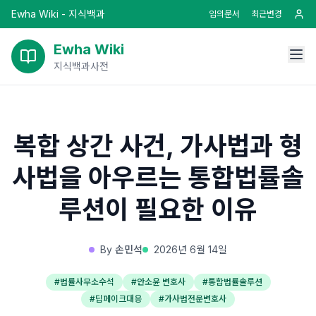
Ewha Wiki - 지식백과
임의문서
최근변경
Ewha Wiki
지식백과사전
복합 상간 사건, 가사법과 형
사법을 아우르는 통합법률솔
루션이 필요한 이유
By
손민석
2026년 6월 14일
#
법률사무소수석
#
안소윤 변호사
#
통합법률솔루션
#
딥페이크대응
#
가사법전문변호사