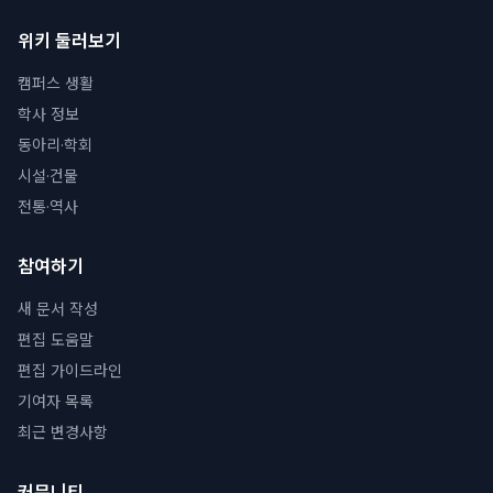
위키 둘러보기
캠퍼스 생활
학사 정보
동아리·학회
시설·건물
전통·역사
참여하기
새 문서 작성
편집 도움말
편집 가이드라인
기여자 목록
최근 변경사항
커뮤니티