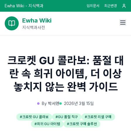
Ewha Wiki - 지식백과
임의문서
최근변경
Ewha Wiki
지식백과사전
크로켓 GU 콜라보: 품절 대
란 속 희귀 아이템, 더 이상
놓치지 않는 완벽 가이드
By
박서연
2026년 3월 15일
#
크로켓 GU 콜라보
#
GU 품절 직구
#
크로켓 리셀 구매
#
희귀 GU 아이템
#
크로켓 구매 솔루션