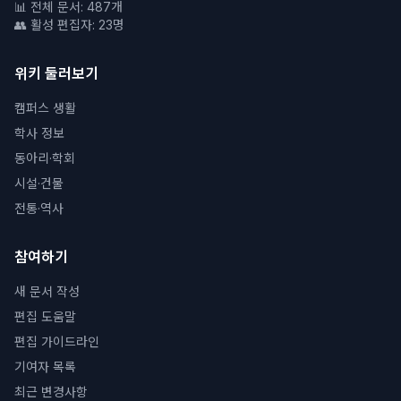
📊 전체 문서: 487개
👥 활성 편집자: 23명
위키 둘러보기
캠퍼스 생활
학사 정보
동아리·학회
시설·건물
전통·역사
참여하기
새 문서 작성
편집 도움말
편집 가이드라인
기여자 목록
최근 변경사항