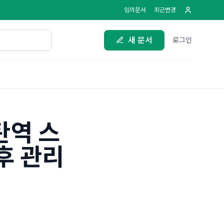
임의문서
최근변경
새 문서
로그인
탄역 스
후 관리