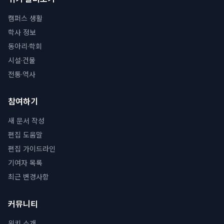
캠퍼스 생활
학사 정보
동아리·학회
시설·건물
전통·역사
참여하기
새 문서 작성
편집 도움말
편집 가이드라인
기여자 목록
최근 변경사항
커뮤니티
위키 소개