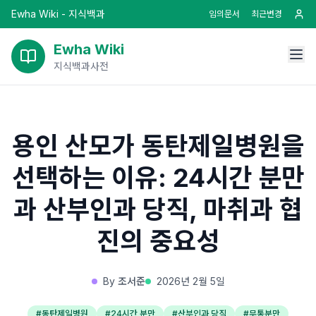
Ewha Wiki - 지식백과
임의문서
최근변경
Ewha Wiki
지식백과사전
용인 산모가 동탄제일병원을
선택하는 이유: 24시간 분만
과 산부인과 당직, 마취과 협
진의 중요성
By
조서준
2026년 2월 5일
#
동탄제일병원
#
24시간 분만
#
산부인과 당직
#
무통분만