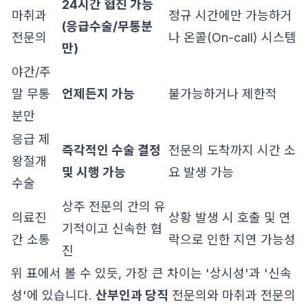
24시간 협진 가능
마취과
정규 시간에만 가능하거
(응급수술/무통분
전문의
나 온콜(On-call) 시스템
만)
야간/주
말 무통
언제든지 가능
불가능하거나 제한적
분만
응급 제
즉각적인 수술 결정
전문의 도착까지 시간 소
왕절개
및 시행 가능
요 발생 가능
수술
상주 전문의 간의 유
의료진
상황 발생 시 호출 및 연
기적이고 신속한 협
간 소통
락으로 인한 지연 가능성
진
위 표에서 볼 수 있듯, 가장 큰 차이는 '상시성'과 '신속
성'에 있습니다.
산부인과 당직
전문의와 마취과 전문의