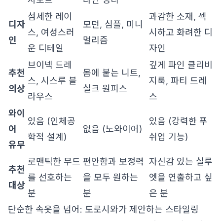
섬세한 레이
과감한 소재, 섹
디자
모던, 심플, 미니
스, 여성스러
시하고 화려한 디
인
멀리즘
운 디테일
자인
브이넥 드레
깊게 파인 클리비
추천
몸에 붙는 니트,
스, 시스루 블
지룩, 파티 드레
의상
실크 원피스
라우스
스
와이
있음 (인체공
있음 (강력한 푸
어
없음 (노와이어)
학적 설계)
쉬업 기능)
유무
로맨틱한 무드
편안함과 보정력
자신감 있는 실루
추천
를 선호하는
을 모두 원하는
엣을 연출하고 싶
대상
분
분
은 분
단순한 속옷을 넘어: 도로시와가 제안하는 스타일링