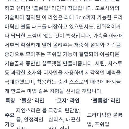
하고 싶다면 '볼륨업' 라인이 정답입니다. 도로시와의
기술력이 집약된 이 라인은 최대 5cm까지 가능한 드라
마틱한 볼륨 패드를 내장하고 있으면서도, 인위적이거
나 답답한 느낌이 없는 것이 특징입니다. 가슴을 아래에
서부터 확실하게 밀어 올려주는 저중심 설계와 가슴을
중앙으로 모아주는 푸쉬업 기능이 결합되어 아름다운
가슴골과 풍만한 실루엣을 만들어줍니다. 새틴, 시스루
등 과감한 소재와 디자인을 사용하여 시각적인 매력을
극대화했으며, 착용하는 순간 스스로의 매력에 빠져들
게 만드는 마법 같은 경험을 선사할 것입니다.
특징
'풀샷' 라인
'코지' 라인
'볼륨업' 라인
자연스러운 볼
극강의 편안함,
주요
드라마틱한 볼륨
륨, 안정적인
심리스, 매끈한
기능
업, 푸쉬업
서포트
라인 정리