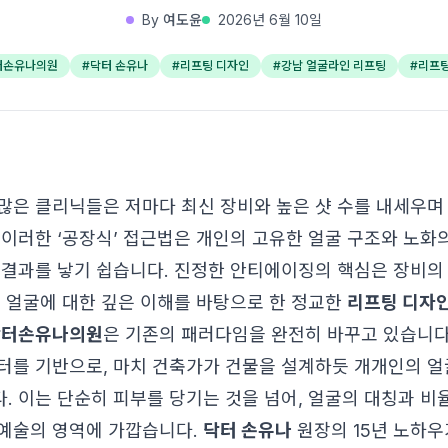
By
여도윤
2026년 6월 10일
터손유나의원
#
닥터 손유나
#
리프팅 디자인
#
강남 얼굴라인 리프팅
#
리프팅
많은 클리닉들은 저마다 최신 장비와 높은 샷 수를 내세우며
 이러한 ‘공장식’ 접근법은 개인의 고유한 얼굴 구조와 노화
 결과를 낳기 쉽습니다. 진정한 안티에이징의 핵심은 장비의
의 얼굴에 대한 깊은 이해를 바탕으로 한 정교한
리프팅 디자
닥터손유나의원
은 기존의 패러다임을 완전히 바꾸고 있습니다.
터를 기반으로, 마치 건축가가 건물을 설계하듯 개개인의 얼
. 이는 단순히 피부를 당기는 것을 넘어, 얼굴의 대칭과 비
예술의 영역에 가깝습니다.
닥터 손유나
원장의 15년 노하우