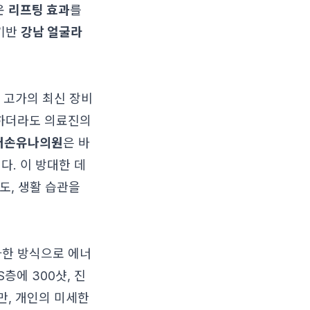
운
리프팅 효과
를
 기반
강남 얼굴라
 고가의 최신 장비
용하더라도 의료진의
터손유나의원
은 바
다. 이 방대한 데
도, 생활 습관을
사한 방식으로 에너
층에 300샷, 진
만, 개인의 미세한