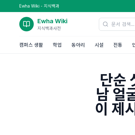
Ewha Wiki - 지식백과
Ewha Wiki
지식백과사전
캠퍼스 생활
학업
동아리
시설
전통
단순 
남 얼
이 제