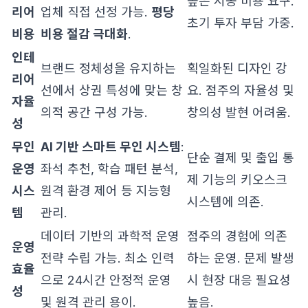
높은 시공 비용 요구.
리어
업체 직접 선정 가능.
평당
초기 투자 부담 가중.
비용
비용 절감 극대화
.
인테
브랜드 정체성을 유지하는
획일화된 디자인 강
리어
선에서 상권 특성에 맞는 창
요. 점주의 자율성 및
자율
의적 공간 구성 가능.
창의성 발현 어려움.
성
무인
AI 기반 스마트 무인 시스템
:
단순 결제 및 출입 통
운영
좌석 추천, 학습 패턴 분석,
제 기능의 키오스크
시스
원격 환경 제어 등 지능형
시스템에 의존.
템
관리.
데이터 기반의 과학적 운영
점주의 경험에 의존
운영
전략 수립 가능. 최소 인력
하는 운영. 문제 발생
효율
으로 24시간 안정적 운영
시 현장 대응 필요성
성
및 원격 관리 용이.
높음.