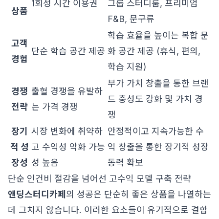
1회성 시간 이용권
그룹 스터디룸, 프리미엄
상품
F&B, 문구류
학습 효율을 높이는 복합 문
고객
단순 학습 공간 제공
화 공간 제공 (휴식, 편의,
경험
학습 지원)
부가 가치 창출을 통한 브랜
경쟁
출혈 경쟁을 유발하
드 충성도 강화 및 가치 경
전략
는 가격 경쟁
쟁
장기
시장 변화에 취약하
안정적이고 지속가능한 수
적 성
고 수익성 악화 가능
익 창출을 통한 장기적 성장
장성
성 높음
동력 확보
단순 인건비 절감을 넘어선 고수익 모델 구축 전략
앤딩스터디카페
의 성공은 단순히 좋은 상품을 나열하는
데 그치지 않습니다. 이러한 요소들이 유기적으로 결합