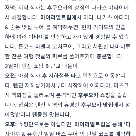
저녁:
저녁 식사는 후쿠오카의 상징인 나카스 야타이에
서 해결합니다.
마이리얼트립
에서 미리 '나카스 야타이
& 숨은 맛집 투어'를 예약해두면, 현지 가이드의 인솔
하에 여러 야타이를 안전하고 재미있게 경험할 수 있습
니다. 돈코츠 라멘과 꼬치구이, 그리고 시원한 나마비루
한 잔은 여행 첫날의 피로를 풀어주기에 충분합니다.
2일차: 텐진 쇼핑 & 근교 나들이
오전:
아침 식사 후 지하철을 타고 텐진으로 이동합니
다. 텐진 지하상가에서부터 시작하여 이와타야, 미츠코
시 백화점을 둘러보며 본격적인
후쿠오카 쇼핑
을 즐깁
니다. 점심은 텐진 지역의 유명한
후쿠오카 맛집
에서 장
어덮밥이나 텐동을 맛봅니다.
오후:
쇼핑만으로는 아쉽다면,
마이리얼트립
을 통해 '다
자이후 & 유후인 일일 버스 투어'의 반일 코스를 예약하