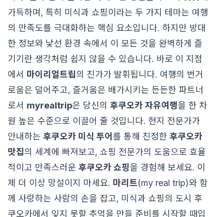
가득하며, 특히 미식과 쇼핑이라는 두 가지 테마는 여행
의 만족도를 극대화하는 핵심 요소입니다. 하지만 방대
한 정보와 낯선 환경 속에서 이 모든 것을 완벽하게 즐
기기란 생각처럼 쉽지 않을 수 있습니다. 바로 이 지점
에서
마이리얼트립
의 진가가 발휘됩니다. 여행의 번거
로움은 덜어주고, 즐거움은 배가시키는 든든한 파트너
로서
myrealtrip
은 당신의
후쿠오카 자유여행
을 한 차
원 높은 수준으로 이끌어 줄 것입니다. 현지 전문가가
안내하는
후쿠오카 미식 투어
를 통해 진정한
후쿠오카
맛집
의 세계에 빠져보고, 쇼핑 전문가의 도움으로 효율
적이고 만족스러운
후쿠오카 쇼핑
을 경험해 보세요. 이
제 더 이상 망설이지 마세요.
마리트
(my real trip)와 함
께 사랑하는 사람의 손을 잡고, 미식과 쇼핑의 도시 후
쿠오카에서 잊지 못할 추억을 만들 준비를 시작할 때입