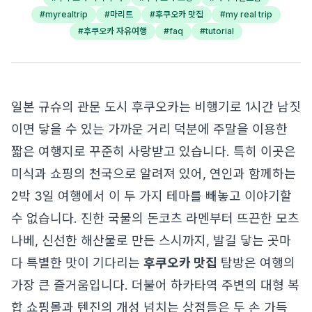
#
myrealtrip
#
마리트
#
후쿠오카 맛집
#
my real trip
#
후쿠오카 자유여행
#
faq
#
tutorial
일본 규슈의 관문 도시 후쿠오카는 비행기로 1시간 남짓
이면 닿을 수 있는 가까운 거리 덕분에 주말을 이용한
짧은 여행지로 꾸준히 사랑받고 있습니다. 특히 이곳은
미식과 쇼핑의 천국으로 알려져 있어, 연인과 함께하는
2박 3일 여행에서 이 두 가지 테마를 빼놓고 이야기할
수 없습니다. 진한 국물의 돈코츠 라멘부터 뜨끈한 모츠
나베, 신선한 해산물로 만든 스시까지, 발길 닿는 곳마
다 특별한 맛이 기다리는
후쿠오카 맛집
탐방은 여행의
가장 큰 즐거움입니다. 더불어 하카타역 주변의 대형 복
합 쇼핑몰과 텐진의 개성 넘치는 상점들은 두 손 가득