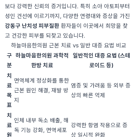
보다 강력한 신뢰의 증거입니다. 특히 소아 아토피부터
성인 건선에 이르기까지, 다양한 연령대와 증상을 가진
강동구 난치성 피부질환
환자들이 이곳에서 희망을 찾
고 건강한 피부를 되찾고 있습니다.
하늘마음한의원 근본 치료 vs 일반 대증 요법 비교
구
하늘마음한의원 과학적
일반적인 대증 요법 (스테
분
한방 치료
로이드 등)
치
면역체계 정상화를 통한
료
염증 및 가려움 등 외부 증
근본 원인 해결, 재발 방
목
상의 빠른 억제
지
표
치
인체 내부 독소 배출, 해
료
강력한 항염 작용으로 증
독 기능 강화, 면역세포
원
상 일시적 완화