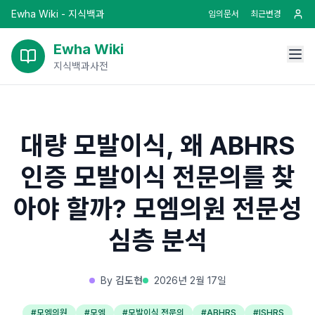
Ewha Wiki - 지식백과
임의문서
최근변경
Ewha Wiki
지식백과사전
대량 모발이식, 왜 ABHRS
인증 모발이식 전문의를 찾
아야 할까? 모엠의원 전문성
심층 분석
By
김도현
2026년 2월 17일
#
모엠의원
#
모엠
#
모발이식 전문의
#
ABHRS
#
ISHRS