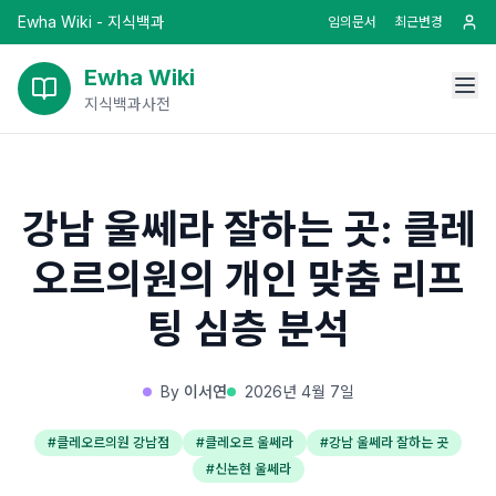
Ewha Wiki - 지식백과
임의문서
최근변경
Ewha Wiki
지식백과사전
강남 울쎄라 잘하는 곳: 클레
오르의원의 개인 맞춤 리프
팅 심층 분석
By
이서연
2026년 4월 7일
#
클레오르의원 강남점
#
클레오르 울쎄라
#
강남 울쎄라 잘하는 곳
#
신논현 울쎄라