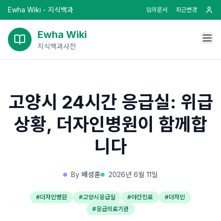
Ewha Wiki - 지식백과
임의문서
최근변경
Ewha Wiki
지식백과사전
고양시 24시간 응급실: 위급
상황, 더자인병원이 함께합
니다
By
배성훈
2026년 6월 11일
#
더자인병원
#
고양시응급실
#
야간진료
#
더자인
#
응급의료기관