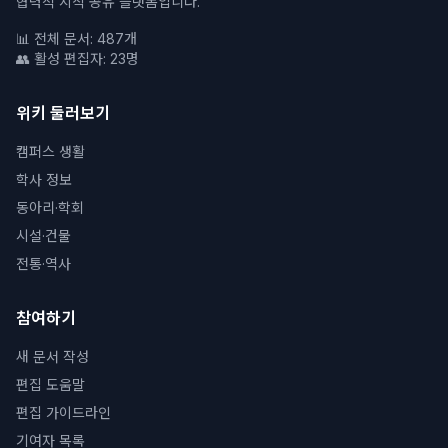
협력적 지식 공유 플랫폼입니다.
📊 전체 문서: 487개
👥 활성 편집자: 23명
위키 둘러보기
캠퍼스 생활
학사 정보
동아리·학회
시설·건물
전통·역사
참여하기
새 문서 작성
편집 도움말
편집 가이드라인
기여자 목록