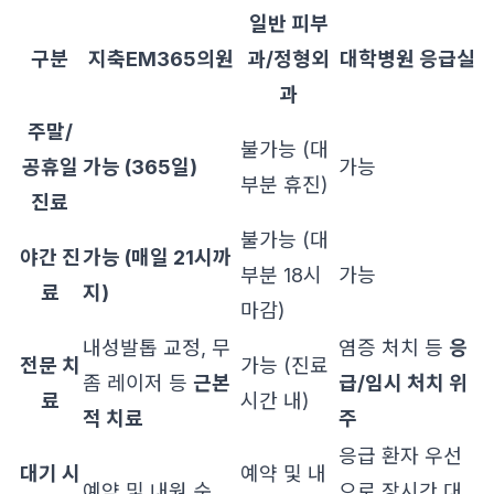
일반 피부
구분
지축EM365의원
과/정형외
대학병원 응급실
과
주말/
불가능 (대
공휴일
가능 (365일)
가능
부분 휴진)
진료
불가능 (대
야간 진
가능 (매일 21시까
부분 18시
가능
료
지)
마감)
내성발톱 교정, 무
염증 처치 등
응
전문 치
가능 (진료
좀 레이저 등
근본
급/임시 처치 위
료
시간 내)
적 치료
주
응급 환자 우선
대기 시
예약 및 내
예약 및 내원 순
으로 장시간 대