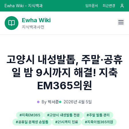
Ewha Wiki - 지식백과
임의문서
최근변경
Ewha Wiki
지식백과사전
고양시 내성발톱, 주말·공휴
일 밤 9시까지 해결! 지축
EM365의원
By
박서준
2026년 4월 5일
#
지축EM365
#
고양시 내성발톱 전문
#
주말 발톱 관리
#
공휴일 문제성 손발톱
#
21시까지 진료
#
지축이엠365의원