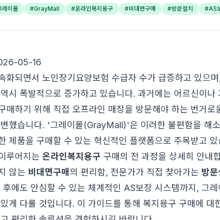
그레이몰
#
GrayMall
#
온라인복지용구
#
비대면구매
#
방문설치
#
AS
26-05-16
속화되면서 노인장기요양보험 수급자 수가 급증하고 있으며,
 역시 폭발적으로 증가하고 있습니다. 과거에는 어르신이나 
구매하기 위해 직접 오프라인 매장을 방문해야 하는 번거로움
변했습니다. '그레이몰(GrayMall)'은 이러한 불편함을 해
한 제품을 구매할 수 있는 혁신적인 플랫폼으로 주목받고 있
 이루어지는
온라인복지용구
구매의 전 과정을 상세히 안내합
지 않는
비대면구매
의 편리함, 전문가가 직접 찾아가는
방문
매 후에도 안심할 수 있는 체계적인 AS보장 시스템까지, 그
 있게 다룰 것입니다. 이 가이드를 통해 복지용구 구매에 대
하고 편리한 솔루션을 경험하시길 바랍니다.