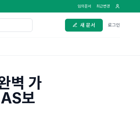
임의문서
최근변경
새 문서
로그인
완벽 가
 AS보