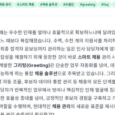
채용 관리
#
스마트 채용
#
채용 솔루션
#
두들린
#
greeting
#
faq
패는 우수한 인재를 얼마나 효율적으로 확보하느냐에 달려있
어느 때보다 복잡해졌습니다. 수백, 수천 개의 지원서를 처리
 최종 합격자 온보딩까지 관리하는 일은 인사 담당자에게 엄
복잡성을 해결하기 위해 등장한 것이 바로
스마트 채용
관리 
 개발한
그리팅(Greeting)
은 단순한 업무 자동화를 넘어, 
가능하게 하는 통합
채용 솔루션
으로 주목받고 있습니다. 그리팅
정 자동 조율, 후보자 데이터 통합 관리 등 채용의 모든 단
담당자가 반복적인 업무에서 벗어나 핵심적인 인재 발굴에 집
순한 효율성 증대를 넘어, 긍정적인 후보자 경험을 구축하고 
역할을 수행하며, 현대적인
채용 관리
의 새로운 표준을 제시
채용 관리 솔루션이 필요한가?