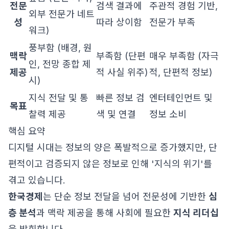
전문
검색 결과에
주관적 경험 기반,
외부 전문가 네트
성
따라 상이함
전문가 부족
워크)
풍부함 (배경, 원
맥락
부족함 (단편
매우 부족함 (자극
인, 전망 종합 제
제공
적 사실 위주)
적, 단편적 정보)
시)
지식 전달 및 통
빠른 정보 검
엔터테인먼트 및
목표
찰력 제공
색 및 연결
정보 소비
핵심 요약
디지털 시대는 정보의 양은 폭발적으로 증가했지만, 단
편적이고 검증되지 않은 정보로 인해 '지식의 위기'를
겪고 있습니다.
한국경제
는 단순 정보 전달을 넘어 전문성에 기반한
심
층 분석
과 맥락 제공을 통해 사회에 필요한
지식 리더십