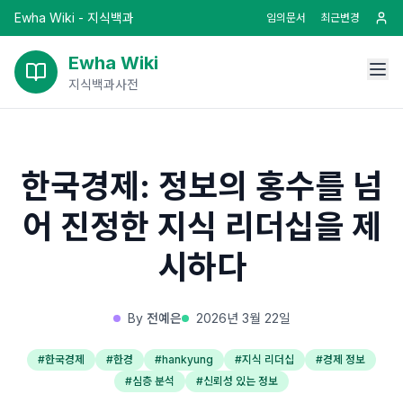
Ewha Wiki - 지식백과
임의문서
최근변경
Ewha Wiki
지식백과사전
한국경제: 정보의 홍수를 넘
어 진정한 지식 리더십을 제
시하다
By
전예은
2026년 3월 22일
#
한국경제
#
한경
#
hankyung
#
지식 리더십
#
경제 정보
#
심층 분석
#
신뢰성 있는 정보