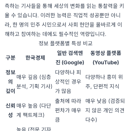
측하는 기사들을 통해 세상의 변화를 읽는 통찰력을 키
울 수 있습니다. 이러한 능력은 직업적 성공뿐만 아니
라, 한 명의 민주 시민으로서 사회 현안을 올바르게 이
해하고 참여하는 데에도 필수적인 역량입니다.
정보 플랫폼별 특성 비교
일반 검색엔
동영상 플랫폼
구분
한국경제
진 (Google)
(YouTube)
정보
다양하나 피
매우 깊음 (심층
다양하나 흥미 위
의
상적인 경우
분석, 기획 기사)
주, 단편적 지식
깊이
가 많음
출처에 따라
매우 낮음 (검증되
신뢰
매우 높음 (다단
편차가 매우
지 않은 개인 의견
성
계 팩트체크)
큼
다수)
높음 (전문 기자,