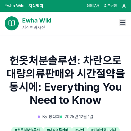
Ewha Wiki - 지식백과
임의문서
최근변경
Ewha Wiki
지식백과사전
헌옷처분솔루션: 차란으로
대량의류판매와 시간절약을
동시에: Everything You
Need to Know
By
장라희
2025년 12월 1일
#
헌옷처분솔루션
#
대량의류판매
#
차란
#
편리한중고거래