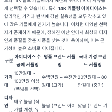
도의 18K 골드 커플링까지 예산과 취향에 따라 자유롭
게 선택할 수 있습니다. 특히
14K 커플링 아이디어스
는
합리적인 가격과 변색에 강한 실용성을 모두 갖추고 있
어 많은 커플에게 인기가 높습니다. 이처럼 다양한 선택
지가 존재하기 때문에, 정해진 예산 안에서 최상의 디자
인과 품질을 갖춘 제품을 찾는 것이 용이하며, 이는 곧
가성비 높은 소비로 이어집니다.
아이디어스 수
명품 브랜드 커플
국내 기성 브랜
구분
공예 커플링
링
드 커플링
10만원대 ~
가격
수백만원 ~ 수천만
20만원대 ~ 80
100만원 이상
대
원대 (고가)
만원대 (중가)
(폭넓은 선택)
디자
매우 높음 (작
인
높음 (브랜드 아이
낮음 (트렌드 기
가별 개성, 유